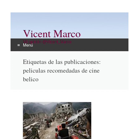
Vicent Marco
Mi opinión @Vicent_Marco
Menú
Ir
Etiquetas de las publicaciones:
al
peliculas recomedadas de cine
contenido
belico