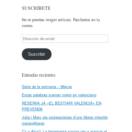
SUSCRÍBETE
No te pierdas ningún artículo. Recíbelos en tu
correo.
Dirección
de
email
Suscribir
Entradas recientes
Sèrie de la setmana – Wayne
Estas palabras suenan mejor en valenciano
RESERVA JA «EL BESTIARI VALENCIÀ» EN
PREVENDA
Júlia i Marc els protagonistes d’uns llibres infantils
meravellosos
C1 o Alça’t: La ferramenta sonora per a aprovar el