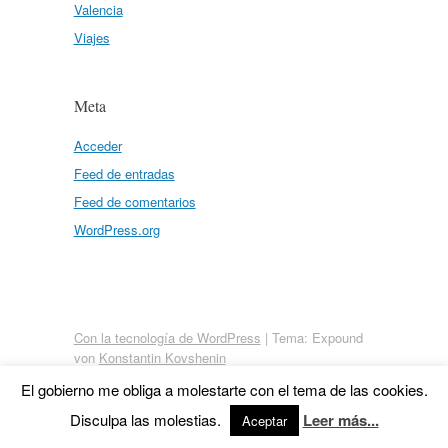
Valencia
Viajes
Meta
Acceder
Feed de entradas
Feed de comentarios
WordPress.org
Con la tecnología de WordPress
|
Tema: Expound
von
Konstantin Kovshenin
El gobierno me obliga a molestarte con el tema de las cookies.
Disculpa las molestias.
Leer más...
Aceptar