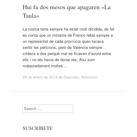
Hui fa dos mesos que apagaren «La
Taula»
La nostra terra sempre ha estat molt dividida, de fet
es conta que un ministre de Franco rebia sempre a
un representat de cada província quan tocava
sentir les peticions, però de València sempre
cridava a dos perquè mai es ficaven d’acord entre
ells i no els havia de donar res. Així som
malauradament moltes…
29 de enero de 2014
de
Deportes
,
Televisión
.
Search
SUSCRÍBETE