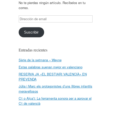
No te pierdas ningún artículo. Recíbelos en tu
correo.
Dirección
de
email
Suscribir
Entradas recientes
Sèrie de la setmana – Wayne
Estas palabras suenan mejor en valenciano
RESERVA JA «EL BESTIARI VALENCIÀ» EN
PREVENDA
Júlia i Marc els protagonistes d’uns llibres infantils
meravellosos
C1 o Alça’t: La ferramenta sonora per a aprovar el
C1 de valencià