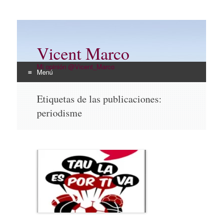
Vicent Marco
Mi opinión @Vicent_Marco
Menú
Ir
Etiquetas de las publicaciones:
al
periodisme
contenido