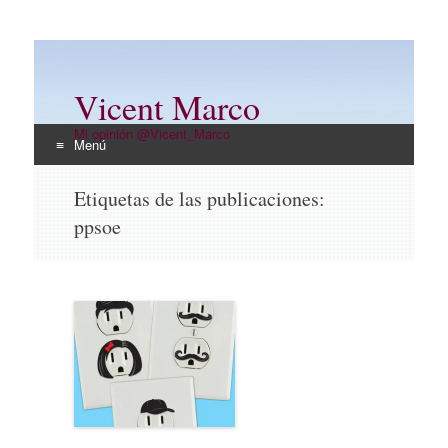
Vicent Marco
Mi opinión @Vicent_Marco
Menú
Ir
Etiquetas de las publicaciones:
al
ppsoe
contenido