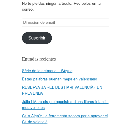
No te pierdas ningún artículo. Recíbelos en tu
correo.
Dirección
de
email
Suscribir
Entradas recientes
Sèrie de la setmana – Wayne
Estas palabras suenan mejor en valenciano
RESERVA JA «EL BESTIARI VALENCIÀ» EN
PREVENDA
Júlia i Marc els protagonistes d’uns llibres infantils
meravellosos
C1 o Alça’t: La ferramenta sonora per a aprovar el
C1 de valencià