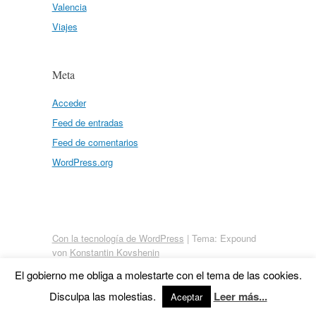
Valencia
Viajes
Meta
Acceder
Feed de entradas
Feed de comentarios
WordPress.org
Con la tecnología de WordPress
|
Tema: Expound
von
Konstantin Kovshenin
El gobierno me obliga a molestarte con el tema de las cookies.
Disculpa las molestias.
Leer más...
Aceptar