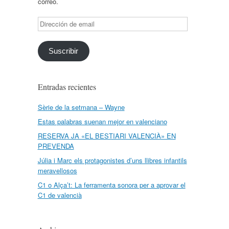
correo.
Dirección
de
email
Suscribir
Entradas recientes
Sèrie de la setmana – Wayne
Estas palabras suenan mejor en valenciano
RESERVA JA «EL BESTIARI VALENCIÀ» EN
PREVENDA
Júlia i Marc els protagonistes d’uns llibres infantils
meravellosos
C1 o Alça’t: La ferramenta sonora per a aprovar el
C1 de valencià