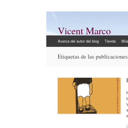
Vicent Marco
Mi opinión @Vicent_Marco
Ir
Acerca del autor del blog
Tienda
Mús
al
contenido
Etiquetas de las publicacione
N
l
a
s
2