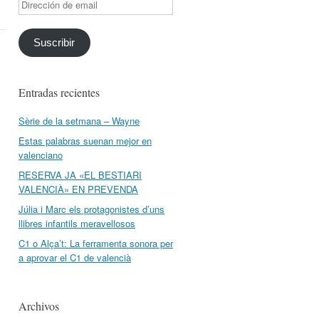
Dirección
de
email
Suscribir
Entradas recientes
Sèrie de la setmana – Wayne
Estas palabras suenan mejor en
valenciano
RESERVA JA «EL BESTIARI
VALENCIÀ» EN PREVENDA
Júlia i Marc els protagonistes d’uns
llibres infantils meravellosos
C1 o Alça’t: La ferramenta sonora per
a aprovar el C1 de valencià
Archivos