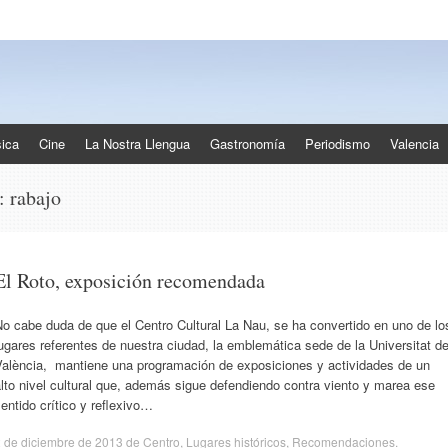
ica
Cine
La Nostra Llengua
Gastronomía
Periodismo
Valencia
s:
rabajo
El Roto, exposición recomendada
o cabe duda de que el Centro Cultural La Nau, se ha convertido en uno de lo
ugares referentes de nuestra ciudad, la emblemática sede de la Universitat d
València, mantiene una programación de exposiciones y actividades de un
lto nivel cultural que, además sigue defendiendo contra viento y marea ese
entido crítico y reflexivo…
 de diciembre de 2013
de
Centro
,
Lugares históricos
,
Recomendaciones
.