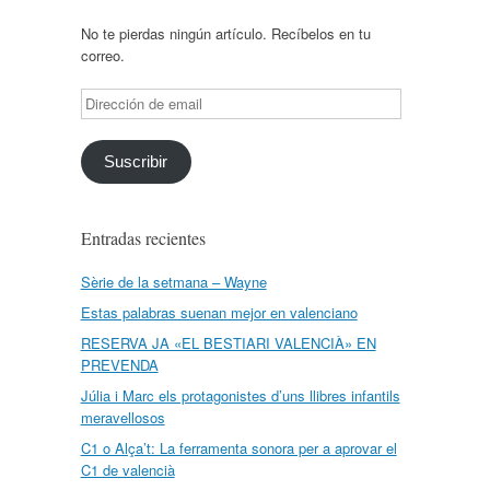
No te pierdas ningún artículo. Recíbelos en tu
correo.
Dirección
de
email
Suscribir
Entradas recientes
Sèrie de la setmana – Wayne
Estas palabras suenan mejor en valenciano
RESERVA JA «EL BESTIARI VALENCIÀ» EN
PREVENDA
Júlia i Marc els protagonistes d’uns llibres infantils
meravellosos
C1 o Alça’t: La ferramenta sonora per a aprovar el
C1 de valencià