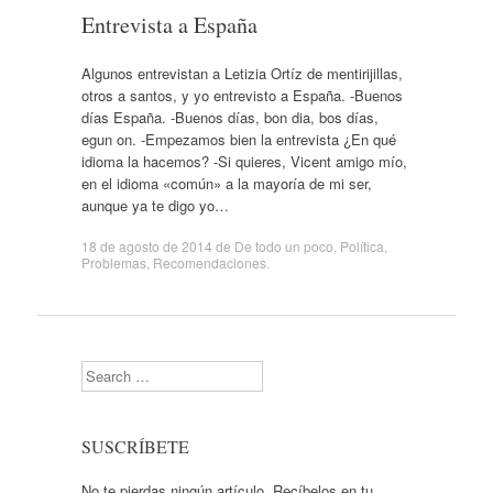
Entrevista a España
Algunos entrevistan a Letizia Ortíz de mentirijillas,
otros a santos, y yo entrevisto a España. -Buenos
días España. -Buenos días, bon dia, bos días,
egun on. -Empezamos bien la entrevista ¿En qué
idioma la hacemos? -Si quieres, Vicent amigo mío,
en el idioma «común» a la mayoría de mi ser,
aunque ya te digo yo…
18 de agosto de 2014
de
De todo un poco
,
Política
,
Problemas
,
Recomendaciones
.
Search
SUSCRÍBETE
No te pierdas ningún artículo. Recíbelos en tu