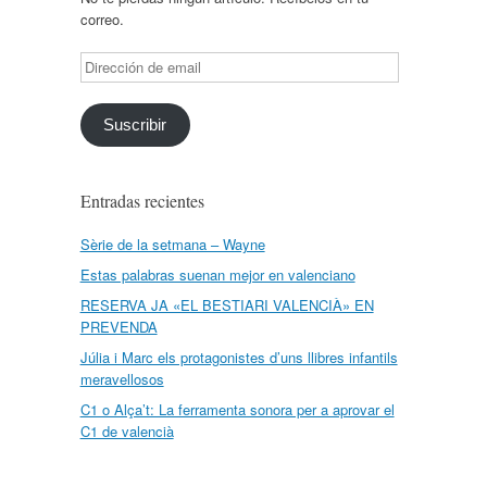
correo.
Dirección
de
email
Suscribir
Entradas recientes
Sèrie de la setmana – Wayne
Estas palabras suenan mejor en valenciano
RESERVA JA «EL BESTIARI VALENCIÀ» EN
PREVENDA
Júlia i Marc els protagonistes d’uns llibres infantils
meravellosos
C1 o Alça’t: La ferramenta sonora per a aprovar el
C1 de valencià