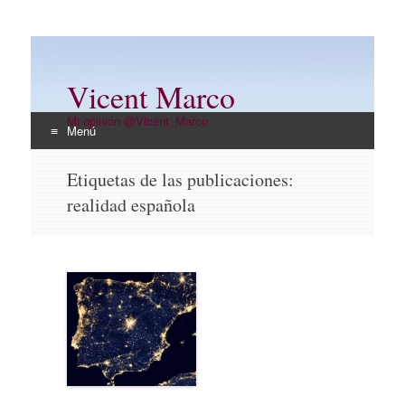
Vicent Marco
Mi opinión @Vicent_Marco
Menú
Ir
Etiquetas de las publicaciones:
al
realidad española
contenido