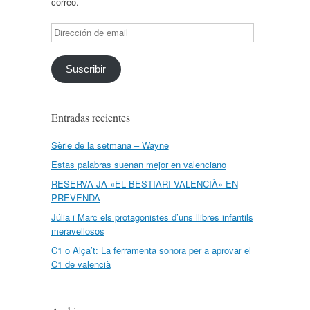
correo.
Dirección
de
email
Suscribir
Entradas recientes
Sèrie de la setmana – Wayne
Estas palabras suenan mejor en valenciano
RESERVA JA «EL BESTIARI VALENCIÀ» EN
PREVENDA
Júlia i Marc els protagonistes d’uns llibres infantils
meravellosos
C1 o Alça’t: La ferramenta sonora per a aprovar el
C1 de valencià