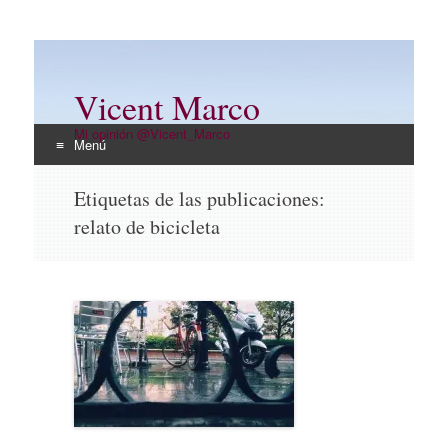
Vicent Marco
Mi opinión @Vicent_Marco
Menú
Ir
Etiquetas de las publicaciones:
al
relato de bicicleta
contenido