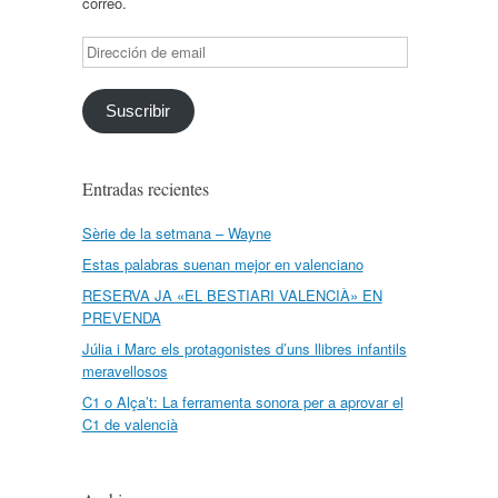
correo.
Dirección
de
email
Suscribir
Entradas recientes
Sèrie de la setmana – Wayne
Estas palabras suenan mejor en valenciano
RESERVA JA «EL BESTIARI VALENCIÀ» EN
PREVENDA
Júlia i Marc els protagonistes d’uns llibres infantils
meravellosos
C1 o Alça’t: La ferramenta sonora per a aprovar el
C1 de valencià