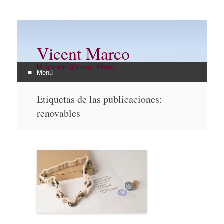
Vicent Marco
Mi opinión @Vicent_Marco
Menú
Ir
Etiquetas de las publicaciones:
al
renovables
contenido