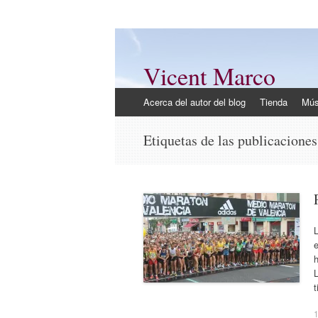
Vicent Marco
Mi opinión @Vicent_Marco
Ir
Acerca del autor del blog
Tienda
Mús
al
contenido
Etiquetas de las publicacione
L
e
h
L
t