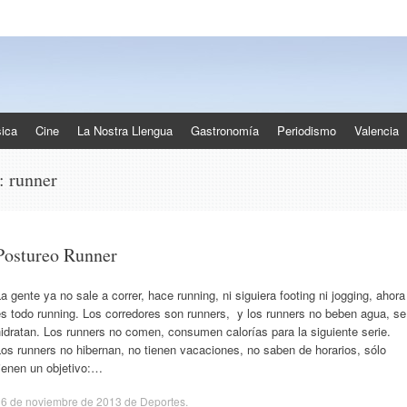
ica
Cine
La Nostra Llengua
Gastronomía
Periodismo
Valencia
s:
runner
Postureo Runner
a gente ya no sale a correr, hace running, ni siguiera footing ni jogging, ahora
s todo running. Los corredores son runners, y los runners no beben agua, se
idratan. Los runners no comen, consumen calorías para la siguiente serie.
os runners no hibernan, no tienen vacaciones, no saben de horarios, sólo
ienen un objetivo:…
16 de noviembre de 2013
de
Deportes
.