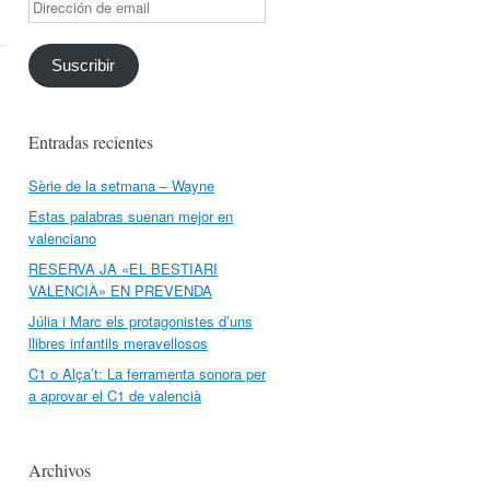
Dirección
de
email
Suscribir
Entradas recientes
Sèrie de la setmana – Wayne
Estas palabras suenan mejor en
valenciano
RESERVA JA «EL BESTIARI
VALENCIÀ» EN PREVENDA
Júlia i Marc els protagonistes d’uns
llibres infantils meravellosos
C1 o Alça’t: La ferramenta sonora per
a aprovar el C1 de valencià
Archivos