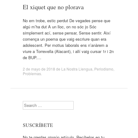
El xiquet que no plorava
No em trobe, estic perdut De vegades pense que
algú m’ha dut A un lloc, on no sóc jo Sóc
simplement ací, sense pensar, Sense sentir. Així
comença un poema que vaig escriure quan era
adolescent. Per motius laborals ens n’anàrem a
viure a Torrevella (Alacant), i allí vaig cursar 1r i 2n
de BUP.…
2 de mayo de 2018
de
La Nostra Llengua
,
Periodismo
,
Problemas
.
Search
SUSCRÍBETE
No te pierdas ningún artículo. Recíbelos en tu