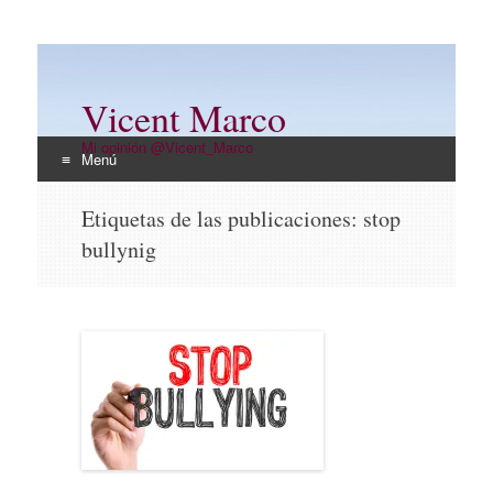
Vicent Marco
Mi opinión @Vicent_Marco
Menú
Ir
Etiquetas de las publicaciones:
stop
al
bullynig
contenido