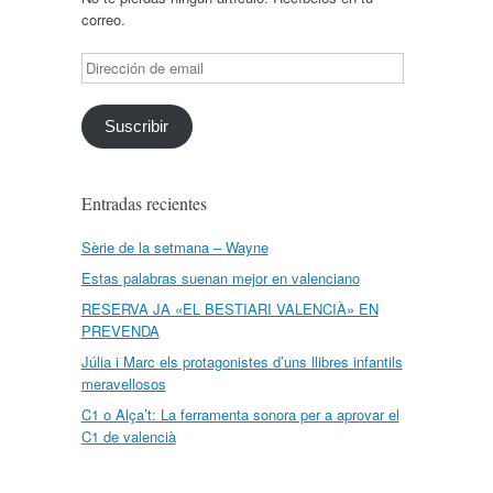
correo.
Dirección
de
email
Suscribir
Entradas recientes
Sèrie de la setmana – Wayne
Estas palabras suenan mejor en valenciano
RESERVA JA «EL BESTIARI VALENCIÀ» EN
PREVENDA
Júlia i Marc els protagonistes d’uns llibres infantils
meravellosos
C1 o Alça’t: La ferramenta sonora per a aprovar el
C1 de valencià