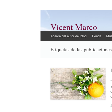
Vicent Marco
Mi opinión @Vicent_Marco
Ir
Acerca del autor del blog
Tienda
Mús
al
contenido
Etiquetas de las publicacione
“
y
c