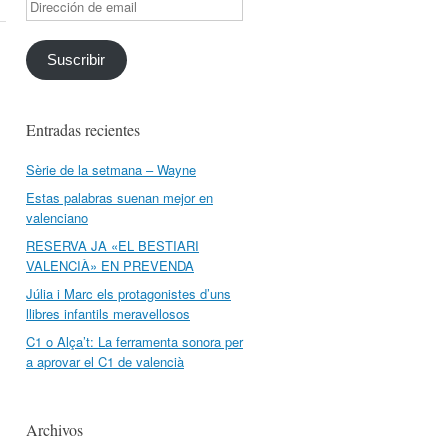
Dirección
de
email
Suscribir
Entradas recientes
Sèrie de la setmana – Wayne
Estas palabras suenan mejor en
valenciano
RESERVA JA «EL BESTIARI
VALENCIÀ» EN PREVENDA
Júlia i Marc els protagonistes d’uns
llibres infantils meravellosos
C1 o Alça’t: La ferramenta sonora per
a aprovar el C1 de valencià
Archivos