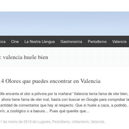
ica
Cine
La Nostra Llengua
Gastronomía
Periodismo
Valencia
s:
valencia huele bien
14 Olores que puedes encontrar en Valencia
Me encanta el olor a pólvora por la mañana” Valencia tenía fama de oler bien,
 ahora tiene fama de oler mal, basta con buscar en Google para comprobar l
antidad de comentarios que hay al respecto. Que si huele a caca, a podrido,
orín, a zoológico o a basura… Pues qué queréis que…
21 de marzo de 2016
de
Lugares
,
Periodismo
,
Urbanismo
,
Valencia
.