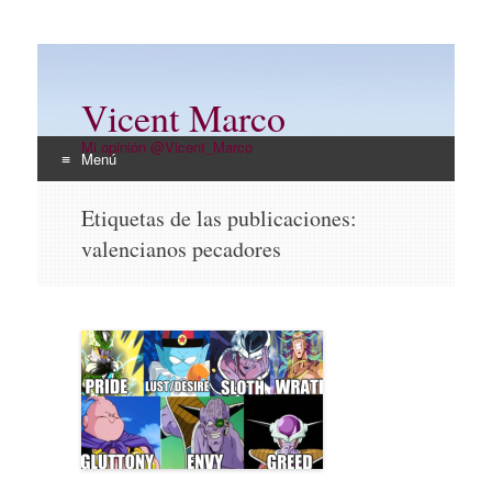
Vicent Marco
Mi opinión @Vicent_Marco
Menú
Ir
Etiquetas de las publicaciones:
al
valencianos pecadores
contenido