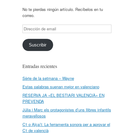
No te pierdas ningún artículo. Recíbelos en tu
correo.
Dirección
de
email
Suscribir
Entradas recientes
Sèrie de la setmana – Wayne
Estas palabras suenan mejor en valenciano
RESERVA JA «EL BESTIARI VALENCIÀ» EN
PREVENDA
Júlia i Marc els protagonistes d’uns llibres infantils
meravellosos
C1 o Alça’t: La ferramenta sonora per a aprovar el
C1 de valencià