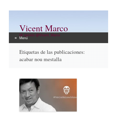
Vicent Marco
Mi opinión @Vicent_Marco
Menú
Ir
Etiquetas de las publicaciones:
al
acabar nou mestalla
contenido