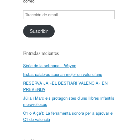
correo.
Dirección
de
email
Suscribir
Entradas recientes
Sèrie de la setmana – Wayne
Estas palabras suenan mejor en valenciano
RESERVA JA «EL BESTIARI VALENCIÀ» EN
PREVENDA
Júlia i Marc els protagonistes d’uns llibres infantils
meravellosos
C1 o Alça’t: La ferramenta sonora per a aprovar el
C1 de valencià