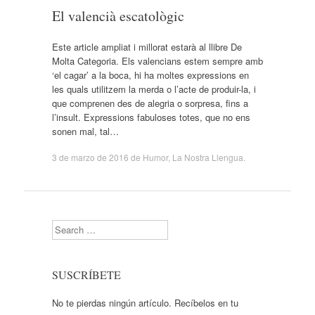
El valencià escatològic
Este article ampliat i millorat estarà al llibre De
Molta Categoria. Els valencians estem sempre amb
‘el cagar’ a la boca, hi ha moltes expressions en
les quals utilitzem la merda o l’acte de produir-la, i
que comprenen des de alegria o sorpresa, fins a
l’insult. Expressions fabuloses totes, que no ens
sonen mal, tal…
3 de marzo de 2016
de
Humor
,
La Nostra Llengua
.
Search
SUSCRÍBETE
No te pierdas ningún artículo. Recíbelos en tu