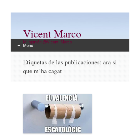
Vicent Marco
Mi opinión @Vicent_Marco
Menú
Ir
Etiquetas de las publicaciones:
ara si
al
que m’ha cagat
contenido