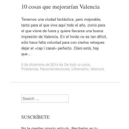
10 cosas que mejorarían Valencia
Tenemos una ciudad fantástica, pero mejorable,
tanto para el que vive aquí todo el año, como para
el que viene de fuera y quiere llevarse una buena
impresión de Valencia. En el fondo no es tan difícil,
sólo hace falta voluntad para con ciertos retoques
dejar el «cap i casal» perfecto. Claro está, hay
que…
2 de diciembre de 2014
de
De todo un poco
,
Problemas
,
Recomendaciones
,
Urbanismo
,
Valencia
.
Search
SUSCRÍBETE
No te pierdas ningún artículo. Recíbelos en tu