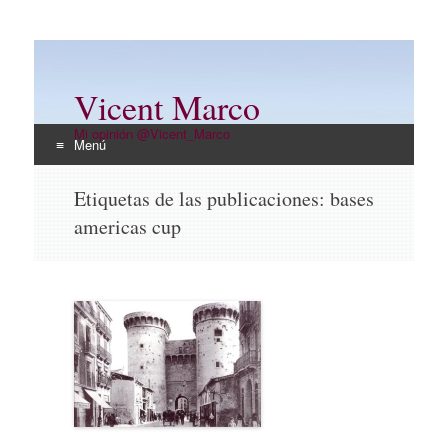
Vicent Marco
Mi opinión @Vicent_Marco
Menú
Ir
Etiquetas de las publicaciones:
bases
al
americas cup
contenido