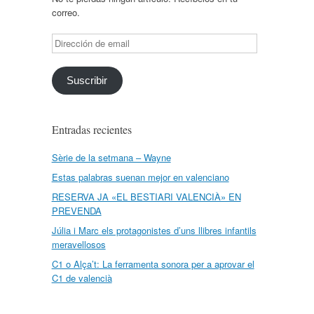
correo.
Dirección
de
email
Suscribir
Entradas recientes
Sèrie de la setmana – Wayne
Estas palabras suenan mejor en valenciano
RESERVA JA «EL BESTIARI VALENCIÀ» EN
PREVENDA
Júlia i Marc els protagonistes d’uns llibres infantils
meravellosos
C1 o Alça’t: La ferramenta sonora per a aprovar el
C1 de valencià