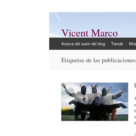
Vicent Marco
Mi opinión @Vicent_Marco
Ir
Acerca del autor del blog
Tienda
Mús
al
contenido
Etiquetas de las publicacione
T
l