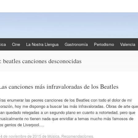
ica
Cine
La Nostra Llengua
Gastronomía
Periodismo
Valencia
s:
beatles canciones desconocidas
Las canciones más infravaloradas de los Beatles
ras enumerar las peores canciones de los Beatles con todo el dolor de mi
corazón, hoy me dispongo a buscar las más infravaloradas. Obras de arte que
han quedado relegadas a un segundo plano en cuanto a notoriedad, pero que
musicalmente no tienen nada que envidiar a temas mucho más famosos de
os genios de Liverpool.…
24 de noviembre de 2015
de
Música
,
Recomendaciones
.