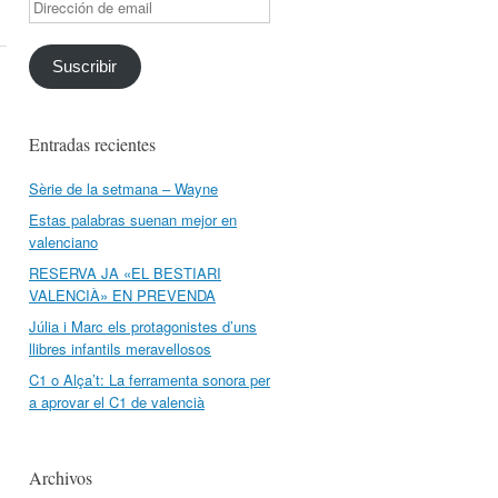
Dirección
de
email
Suscribir
Entradas recientes
Sèrie de la setmana – Wayne
Estas palabras suenan mejor en
valenciano
RESERVA JA «EL BESTIARI
VALENCIÀ» EN PREVENDA
Júlia i Marc els protagonistes d’uns
llibres infantils meravellosos
C1 o Alça’t: La ferramenta sonora per
a aprovar el C1 de valencià
Archivos