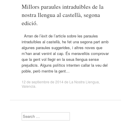
Millors paraules intraduïbles de la
nostra llengua al castellà, segona
edició.
Arran de l’èxit de l’article sobre les paraules
intraduïbles al castellà, he fet una segona part amb
algunes paraules suggerides, i altres noves que
m’han anat venint al cap. És meravellós comprovar
que la gent vol llegir en la seua llengua sense
prejudicis. Alguns polítics intenten callar la veu del
poble, però mentre la gent…
12 de septiembre de 2014
de
La Nostra Llengua
,
Valencia
.
Search