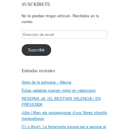
SUSCRÍBETE
No te pierdas ningún artículo. Recíbelos en tu
correo.
Dirección
de
email
Suscribir
Entradas recientes
Sèrie de la setmana – Wayne
Estas palabras suenan mejor en valenciano
RESERVA JA «EL BESTIARI VALENCIÀ» EN
PREVENDA
Júlia i Marc els protagonistes d’uns llibres infantils
meravellosos
C1 o Alça’t: La ferramenta sonora per a aprovar el