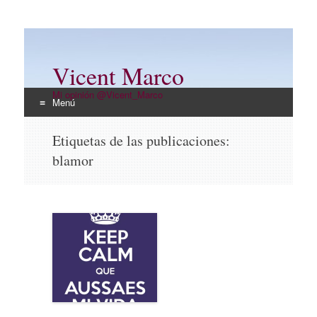
Vicent Marco
Mi opinión @Vicent_Marco
Menú
Ir
Etiquetas de las publicaciones:
al
blamor
contenido