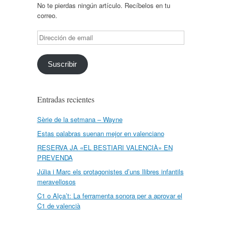
No te pierdas ningún artículo. Recíbelos en tu
correo.
Dirección
de
email
Suscribir
Entradas recientes
Sèrie de la setmana – Wayne
Estas palabras suenan mejor en valenciano
RESERVA JA «EL BESTIARI VALENCIÀ» EN
PREVENDA
Júlia i Marc els protagonistes d’uns llibres infantils
meravellosos
C1 o Alça’t: La ferramenta sonora per a aprovar el
C1 de valencià