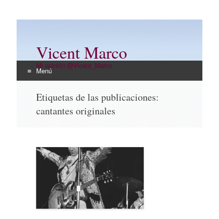
Vicent Marco
Mi opinión @Vicent_Marco
Menú
Ir
Etiquetas de las publicaciones:
al
cantantes originales
contenido