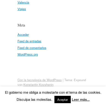
Valencia
Viajes
Meta
Acceder
Feed de entradas
Feed de comentarios
WordPress.org
Con la tecnología de WordPress
|
Tema: Expound
von
Konstantin Kovshenin
El gobierno me obliga a molestarte con el tema de las cookies.
Disculpa las molestias.
Leer más...
Aceptar