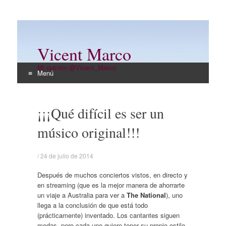
Vicent Marco
Mi opinión @Vicent_Marco
Menú
Ir
al
¡¡¡Qué difícil es ser un
contenido
músico original!!!
/
24 de julio de 2014
Después de muchos conciertos vistos, en directo y
en streaming (que es la mejor manera de ahorrarte
un viaje a Australia para ver a
The National
), uno
llega a la conclusión de que está todo
(prácticamente) inventado. Los cantantes siguen
modas, pero cada uno quiere tener su propio estilo,