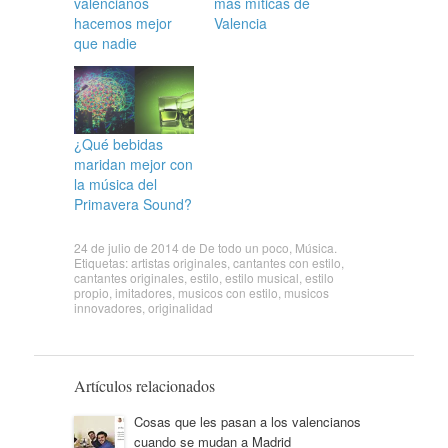
valencianos
más míticas de
hacemos mejor
Valencia
que nadie
¿Qué bebidas
maridan mejor con
la música del
Primavera Sound?
24 de julio de 2014
de
De todo un poco
,
Música
.
Etiquetas:
artistas originales
,
cantantes con estilo
,
cantantes originales
,
estilo
,
estilo musical
,
estilo
propio
,
imitadores
,
musicos con estilo
,
musicos
innovadores
,
originalidad
Artículos relacionados
Cosas que les pasan a los valencianos
cuando se mudan a Madrid