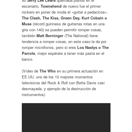
50
Jerry Lee Lewis
quemaba pianos en el
escenario,
Townshend
de nuevo fue el primer
rockero en poner de moda el «guitar a pedacicos».
The Clash, The Kiss, Green Day, Kurt Cobain o
Muse
(récord guinness de guitarras rotas en una
gira con 140) se pueden permitir romper cosas,
también
Matt Berninger
(The National) tiene
tendencia a romper cosas, en este caso le da por
romper micrófonos, pero si eres
Los Nastys o The
Parrots
, mejor espérate a tener más pasta en el
banco.
(Vídeo de
The Who
en su primera actuación en
EE.UU. uno de los 10 mejores momentos
televisivos del Rock & Roll con Bette Davis casi
desmayada, y ejemplo de la destrucción de
instrumentos)