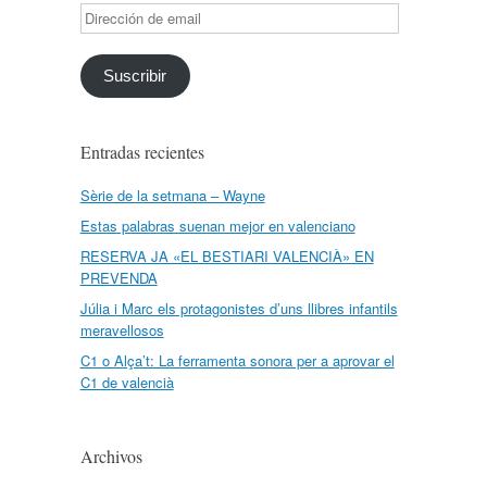
Dirección
de
email
Suscribir
Entradas recientes
Sèrie de la setmana – Wayne
Estas palabras suenan mejor en valenciano
RESERVA JA «EL BESTIARI VALENCIÀ» EN
PREVENDA
Júlia i Marc els protagonistes d’uns llibres infantils
meravellosos
C1 o Alça’t: La ferramenta sonora per a aprovar el
C1 de valencià
Archivos