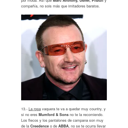
por moda. Así que
Marc Anthony, Usher, Pitbull
y
compañía, no sois más que imitadores baratos.
13.-
La ropa
vaquera te va a quedar muy country, y
si no eres
Mumford & Sons
no te la recomiendo.
Los flecos y los pantalones de campana son muy
de la
Creedence
o de
ABBA
, no se te ocurra llevar