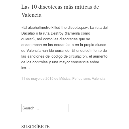
Las 10 discotecas más míticas de
Valencia
«El alcoholímetro killed the discoteque». La ruta del
Bacalao o la ruta Destroy (llámenla como
quieran), así como las discotecas que se
encontraban en las cercanías o en la propia ciudad
de Valencia han ido cerrando. El endurecimiento de
las sanciones del código de circulación, el aumento
de los controles y una mayor conciencia sobre
los…
11 de mayo de 2015
de
Música
,
Periodismo
,
Valencia
.
Search
SUSCRÍBETE