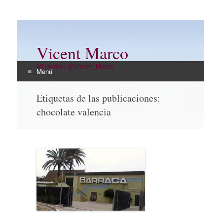
Vicent Marco
Mi opinión @Vicent_Marco
Menú
Ir
Etiquetas de las publicaciones:
al
chocolate valencia
contenido