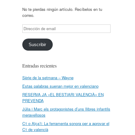
No te pierdas ningún artículo. Recíbelos en tu
correo.
Dirección
de
email
Suscribir
Entradas recientes
Sèrie de la setmana – Wayne
Estas palabras suenan mejor en valenciano
RESERVA JA «EL BESTIARI VALENCIÀ» EN
PREVENDA
Júlia i Marc els protagonistes d’uns llibres infantils
meravellosos
C1 o Alça’t: La ferramenta sonora per a aprovar el
C1 de valencià