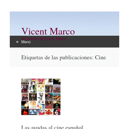
Vicent Marco
Mi opinión @Vicent_Marco
Menú
Ir
Etiquetas de las publicaciones:
Cine
al
contenido
Las ayudas al cine español