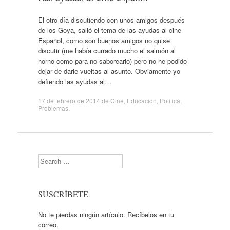
El otro día discutiendo con unos amigos después
de los Goya, salió el tema de las ayudas al cine
Español, como son buenos amigos no quise
discutir (me había currado mucho el salmón al
horno como para no saborearlo) pero no he podido
dejar de darle vueltas al asunto. Obviamente yo
defiendo las ayudas al…
17 de febrero de 2014
de
Cine
,
Educación
,
Política
,
Problemas
.
Search
SUSCRÍBETE
No te pierdas ningún artículo. Recíbelos en tu
correo.