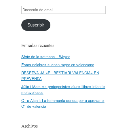
Dirección
de
email
Suscribir
Entradas recientes
Sèrie de la setmana – Wayne
Estas palabras suenan mejor en valenciano
RESERVA JA «EL BESTIARI VALENCIÀ» EN
PREVENDA
Júlia i Marc els protagonistes d’uns llibres infantils
meravellosos
C1 o Alça’t: La ferramenta sonora per a aprovar el
C1 de valencià
Archivos