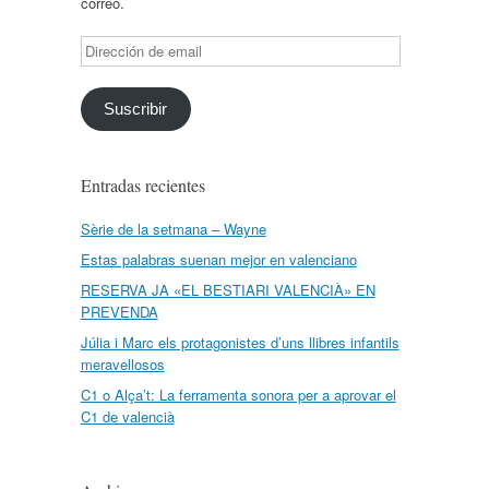
correo.
Dirección
de
email
Suscribir
Entradas recientes
Sèrie de la setmana – Wayne
Estas palabras suenan mejor en valenciano
RESERVA JA «EL BESTIARI VALENCIÀ» EN
PREVENDA
Júlia i Marc els protagonistes d’uns llibres infantils
meravellosos
C1 o Alça’t: La ferramenta sonora per a aprovar el
C1 de valencià