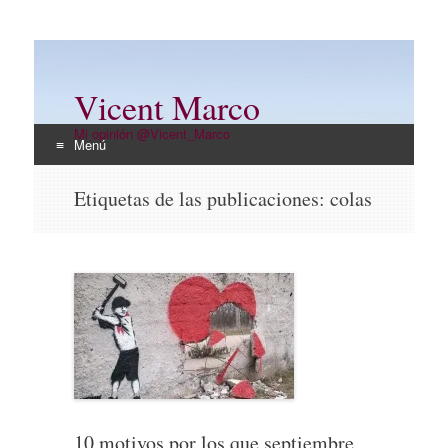
Vicent Marco
Mi opinión @Vicent_Marco
Menú
Ir
Etiquetas de las publicaciones:
colas
al
contenido
10 motivos por los que septiembre