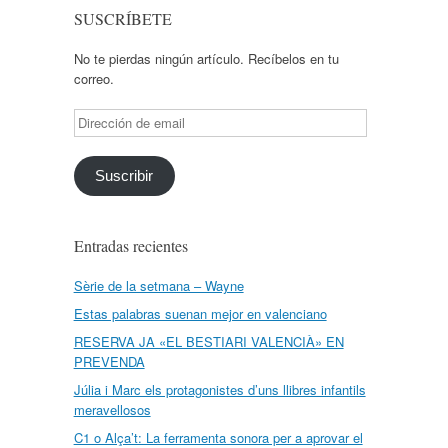
SUSCRÍBETE
No te pierdas ningún artículo. Recíbelos en tu
correo.
Dirección
de
email
Suscribir
Entradas recientes
Sèrie de la setmana – Wayne
Estas palabras suenan mejor en valenciano
RESERVA JA «EL BESTIARI VALENCIÀ» EN
PREVENDA
Júlia i Marc els protagonistes d’uns llibres infantils
meravellosos
C1 o Alça’t: La ferramenta sonora per a aprovar el