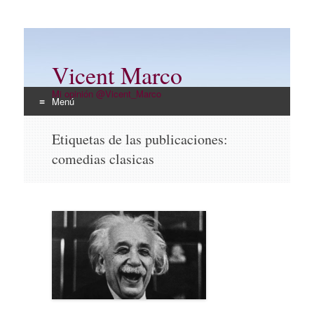
Vicent Marco
Mi opinión @Vicent_Marco
Menú
Ir
Etiquetas de las publicaciones:
al
comedias clasicas
contenido