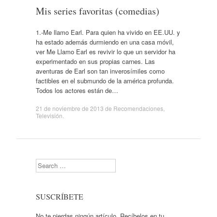
Mis series favoritas (comedias)
1.-Me llamo Earl. Para quien ha vivido en EE.UU. y
ha estado además durmiendo en una casa móvil,
ver Me Llamo Earl es revivir lo que un servidor ha
experimentado en sus propias carnes. Las
aventuras de Earl son tan inverosímiles como
factibles en el submundo de la américa profunda.
Todos los actores están de…
21 de noviembre de 2013
de
Recomendaciones
,
Televisión
.
Search
SUSCRÍBETE
No te pierdas ningún artículo. Recíbelos en tu