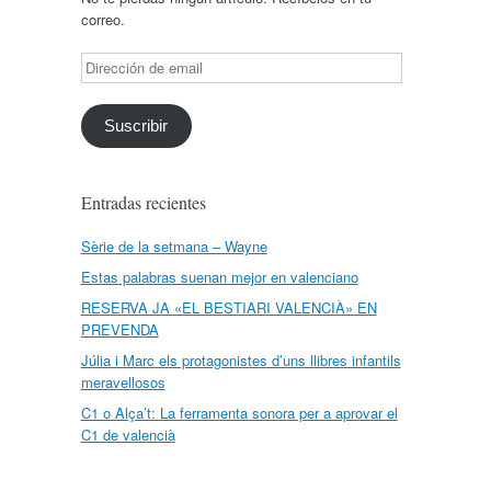
correo.
Dirección
de
email
Suscribir
Entradas recientes
Sèrie de la setmana – Wayne
Estas palabras suenan mejor en valenciano
RESERVA JA «EL BESTIARI VALENCIÀ» EN
PREVENDA
Júlia i Marc els protagonistes d’uns llibres infantils
meravellosos
C1 o Alça’t: La ferramenta sonora per a aprovar el
C1 de valencià