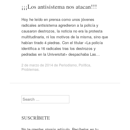
¡¡¡Los antisistema nos atacan!!!
Hoy he leído en prensa como unos jóvenes
radicales antisistema agredieron a la policía y
causaron destrozos, la noticia no era la protesta
multitudinaria, ni los motivos de la misma, sino que
habían tirado 4 piedras. Con el titular «La policía
identifica a 16 radicales tras los destrozos y
pedradas en la Universitat» despachaba Las…
2 de marzo de 2014
de
Periodismo
,
Política
,
Problemas
.
Search
SUSCRÍBETE
No te pierdas ningún artículo. Recíbelos en tu