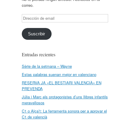
correo.
Dirección
de
email
Suscribir
Entradas recientes
Sèrie de la setmana – Wayne
Estas palabras suenan mejor en valenciano
RESERVA JA «EL BESTIARI VALENCIÀ» EN
PREVENDA
Júlia i Marc els protagonistes d’uns llibres infantils
meravellosos
C1 o Alça’t: La ferramenta sonora per a aprovar el
C1 de valencià