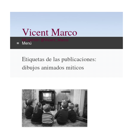
Vicent Marco
Mi opinión @Vicent_Marco
Menú
Ir
Etiquetas de las publicaciones:
al
dibujos animados miticos
contenido