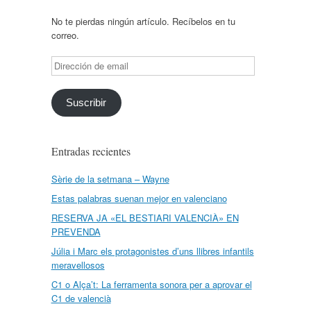
No te pierdas ningún artículo. Recíbelos en tu
correo.
Dirección
de
email
Suscribir
Entradas recientes
Sèrie de la setmana – Wayne
Estas palabras suenan mejor en valenciano
RESERVA JA «EL BESTIARI VALENCIÀ» EN
PREVENDA
Júlia i Marc els protagonistes d’uns llibres infantils
meravellosos
C1 o Alça’t: La ferramenta sonora per a aprovar el
C1 de valencià