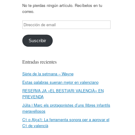
No te pierdas ningún artículo. Recíbelos en tu
correo.
Dirección
de
email
Suscribir
Entradas recientes
Sèrie de la setmana – Wayne
Estas palabras suenan mejor en valenciano
RESERVA JA «EL BESTIARI VALENCIÀ» EN
PREVENDA
Júlia i Marc els protagonistes d’uns llibres infantils
meravellosos
C1 o Alça’t: La ferramenta sonora per a aprovar el
C1 de valencià