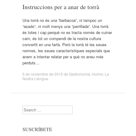
Instruccions per a anar de torrà
Una torrà no és una “barbacoa”, ni tampoc un
“asado”, ni molt menys una “parrillada”. Una torrà
és totes i cap perquè no es tracta només de cuinar
carn, és tot un compendi de la nostra cultura
convertit en una fartà. Però la torrà té les seues
normes, les seues característiques especials que
anem a intentar relatar per a què no aneu més
perduts…
5 de noviembre de 2015
de
Gastronomía
,
Humor
,
La
Nostra Llengua
.
Search
SUSCRÍBETE