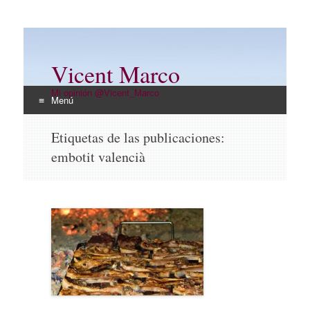
Vicent Marco
Mi opinión @Vicent_Marco
Menú
Ir
Etiquetas de las publicaciones:
al
embotit valencià
contenido