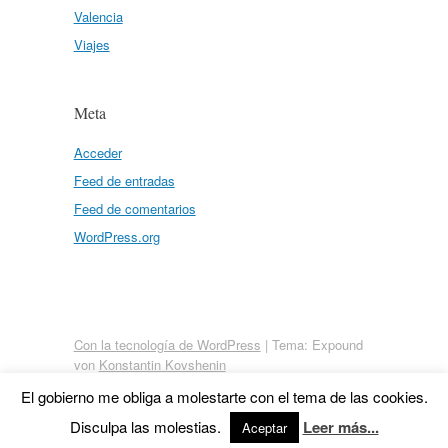
Valencia
Viajes
Meta
Acceder
Feed de entradas
Feed de comentarios
WordPress.org
Con la tecnología de WordPress
|
Tema: Expound
von
Konstantin Kovshenin
El gobierno me obliga a molestarte con el tema de las cookies.
Disculpa las molestias.
Leer más...
Aceptar