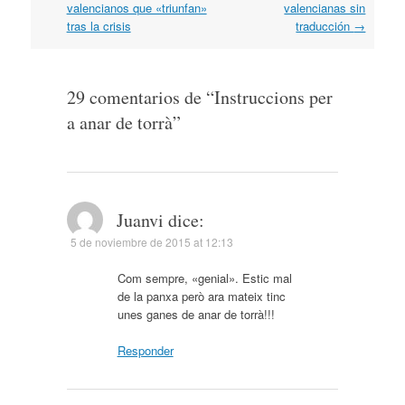
por
valencianos que «triunfan»
valencianas sin
artículos
tras la crisis
traducción
→
29 comentarios de “
Instruccions per
a anar de torrà
”
Juanvi
dice:
5 de noviembre de 2015 at 12:13
Com sempre, «genial». Estic mal
de la panxa però ara mateix tinc
unes ganes de anar de torrà!!!
Responder