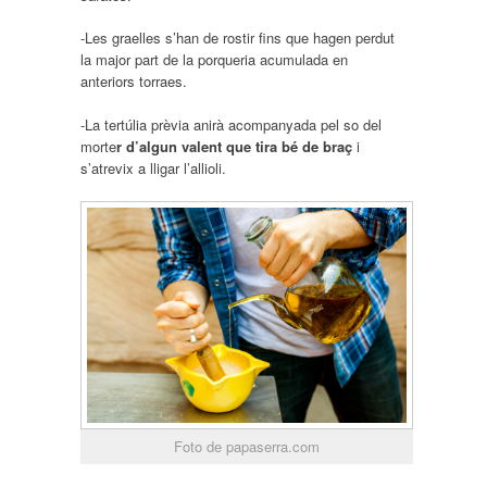
-Les graelles s’han de rostir fins que hagen perdut
la major part de la porqueria acumulada en
anteriors torraes.
-La tertúlia prèvia anirà acompanyada pel so del
morte
r d’algun valent que tira bé de braç
i
s’atrevix a lligar l’allioli.
Foto de papaserra.com