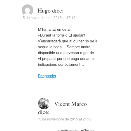
Hugo
dice:
5 de noviembre de 2015 at 17:19
M’ha faltat un detall:
«Durant la torrà»: El ajudant
s’encarregarà que al cuiner no se li
seque la boca… Sempre tindrà
disponible una cervessa o got de
vi preparat per que puga donar les
indicacions correctament…
Responder
Vicent Marco
dice:
5 de noviembre de 2015 at 21:47
¡Ja està afegit, m’ho ha