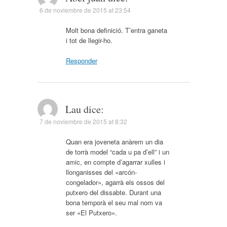
6 de noviembre de 2015 at 23:54
Molt bona definició. T’entra ganeta
i tot de llegir-ho.
Responder
Lau
dice:
7 de noviembre de 2015 at 8:32
Quan era joveneta anàrem un dia
de torrà model “cada u pa d’ell” i un
amic, en compte d’agarrar xulles i
llonganisses del «arcón-
congelador», agarrà els ossos del
putxero del dissabte. Durant una
bona temporà el seu mal nom va
ser «El Putxero».