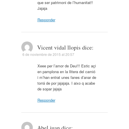
que ser patrimoni de l’humanitat!!
Jajaja
Responder
Vicent vidal llopis
dice:
6 de noviembre de 2015 at 20:57
Xeee per l’amor de Deu!!! Estic açi
en pamplona en la llitera del camió
i m’han entrat unes fanes d’anar de
torrá de por jajajaja. I aixo q acabe
de sopar jajaja
Responder
Abel juan
dice: