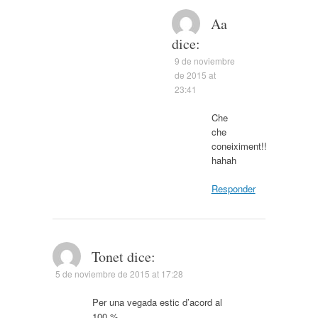
Aa
dice:
9 de noviembre
de 2015 at
23:41
Che
che
coneiximent!!
hahah
Responder
Tonet
dice:
5 de noviembre de 2015 at 17:28
Per una vegada estic d’acord al
100 %