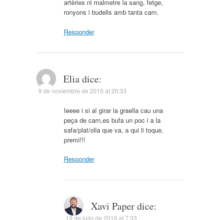
artèries ni malmetre la sang, fetge,
ronyons i budells amb tanta carn.
Responder
Elia
dice:
9 de noviembre de 2015 at 20:33
Ieeee i si al girar la graella cau una
peça de carn,es bufa un poc i a la
safa/plat/olla que va, a qui li toque,
premi!!!
Responder
Xavi Paper
dice:
19 de julio de 2016 at 7:33