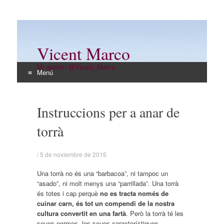
Vicent Marco
Mi opinión @Vicent_Marco
Menú
Ir
al
Instruccions per a anar de
contenido
torrà
/
5 de noviembre de 2015
Una torrà no és una “barbacoa”, ni tampoc un
“asado”, ni molt menys una “parrillada”. Una torrà
és totes i cap perquè
no es tracta només de
cuinar carn, és tot un compendi de la nostra
cultura convertit en una fartà
. Però la torrà té les
seues normes, les seues característiques