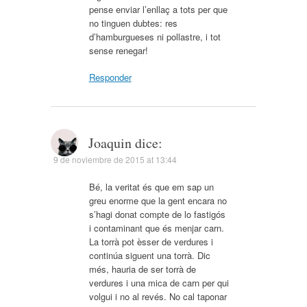
pense enviar l’enllaç a tots per que
no tinguen dubtes: res
d’hamburgueses ni pollastre, i tot
sense renegar!
Responder
Joaquin
dice:
9 de noviembre de 2015 at 13:44
Bé, la veritat és que em sap un
greu enorme que la gent encara no
s’hagi donat compte de lo fastigós
i contaminant que és menjar carn.
La torrà pot èsser de verdures i
continúa siguent una torrà. Dic
més, hauria de ser torrà de
verdures i una mica de carn per qui
volgui i no al revés. No cal taponar