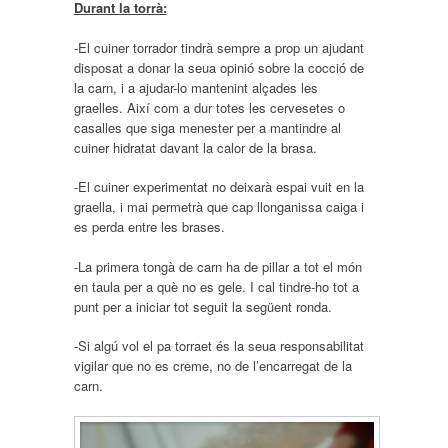
Durant la torrà:
-El cuiner torrador tindrà sempre a prop un ajudant
disposat a donar la seua opinió sobre la cocció de
la carn, i a ajudar-lo mantenint alçades les
graelles. Així com a dur totes les cervesetes o
casalles que siga menester per a mantindre al
cuiner hidratat davant la calor de la brasa.
-El cuiner experimentat no deixarà espai vuit en la
graella, i mai permetrà que cap llonganissa caiga i
es perda entre les brases.
-La primera tongà de carn ha de pillar a tot el món
en taula per a què no es gele. I cal tindre-ho tot a
punt per a iniciar tot seguit la següent ronda.
-Si algú vol el pa torraet és la seua responsabilitat
vigilar que no es creme, no de l’encarregat de la
carn.