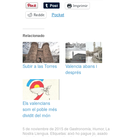
Imprimir
Pocket
Reddit
Relacionado
Subir a las Torres
Valencia abans i
després
Els valencians
som el poble més
dividit del món
5 de noviembre de 2015
de
Gastronomía
,
Humor
,
La
Nostra Llengua
. Etiquetas:
això ho pague jo
,
asado