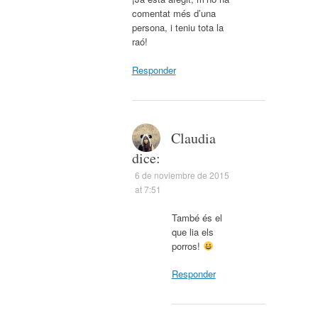
comentat més d’una
persona, i teniu tota la
raó!
Responder
Claudia
dice:
6 de noviembre de 2015
at 7:51
També és el
que lia els
porros!
Responder