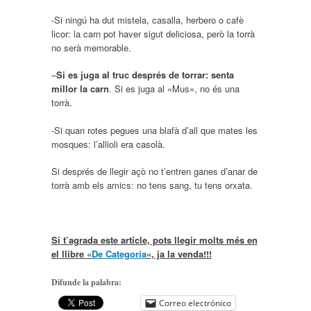
-Si ningú ha dut mistela, casalla, herbero o cafè
licor: la carn pot haver sigut deliciosa, però la torrà
no serà memorable.
–
Si es juga al truc després de torrar: senta
millor la carn
. Si es juga al «Mus», no és una
torrà.
-Si quan rotes pegues una blafà d’all que mates les
mosques: l’allioli era casolà.
Si després de llegir açò no t’entren ganes d’anar de
torrà amb els amics: no tens sang, tu tens orxata.
Si t’agrada este article, pots llegir molts més en
el llibre «
De Categoria
«, ja la venda!!!
Difunde la palabra:
Correo electrónico