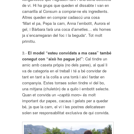
de vi. Hi ha grups que queden el dissabte i van en
camarilla al Consum a comprar-ne els ingredients.
Altres queden en comprar cadascú una cosa
“Mari el pa, Pepa la carn, Anna l’embotit, Aurora el
gel, i Bàrbara farà una coca d’ametles… els homes
ja s’encarregaran del foc i la beguda”. Tot molt
primitiu.
3.-
El model “esteu convidats a ma casa” també
conegut con “això ho pague jo!”
: Cal tindre un
amic amb caseta pròpia (no dels pares), al qual li
va de categoria en el treball i té a bé convidar de
tant en tant a la colla a una torrà i així fardar en
companyia. Estes torraes solen tindre vi del bo,
una mitjana (chuletón) de a quilo i embotit selecte.
Quan et convida un «
capità moro
» és molt
important dur papes, cacaus i gelats per a quedar
bé, ja que la carn, el vi i les postres
delicatesen
solen ser responsabilitat exclusiva de qui convida.