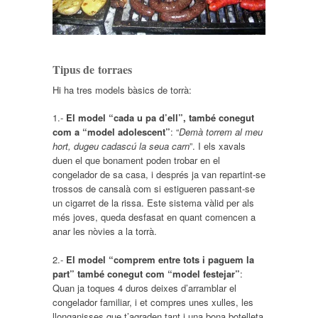
Tipus de torraes
Hi ha tres models bàsics de torrà:
1.-
El model “cada u pa d’ell”, també conegut
com a “model adolescent”
: “
Demà torrem al meu
hort, dugeu cadascú la seua carn
”. I els xavals
duen el que bonament poden trobar en el
congelador de sa casa, i després ja van repartint-se
trossos de cansalà com si estigueren passant-se
un cigarret de la rissa. Este sistema vàlid per als
més joves, queda desfasat en quant comencen a
anar les nòvies a la torrà.
2.-
El model “comprem entre tots i paguem la
part” també conegut com “model festejar”
:
Quan ja toques 4 duros deixes d’arramblar el
congelador familiar, i et compres unes xulles, les
llonganisses que t’agraden tant i una bona botelleta