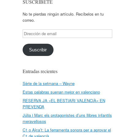
SUSCRÍBETE
No te pierdas ningún artículo. Recíbelos en tu
correo.
Dirección
de
email
Suscribir
Entradas recientes
Sèrie de la setmana – Wayne
Estas palabras suenan mejor en valenciano
RESERVA JA «EL BESTIARI VALENCIÀ» EN
PREVENDA
Júlia i Marc els protagonistes d’uns llibres infantils
meravellosos
C1 o Alça’t: La ferramenta sonora per a aprovar el
C1 de valencià