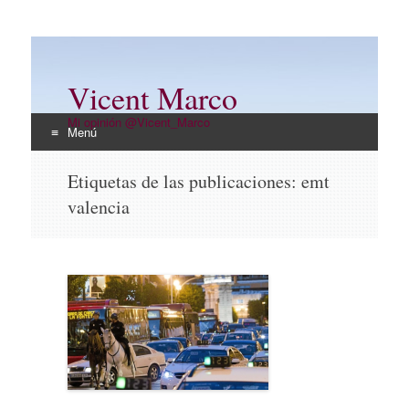
Vicent Marco
Mi opinión @Vicent_Marco
Menú
Ir
Etiquetas de las publicaciones:
emt
al
valencia
contenido