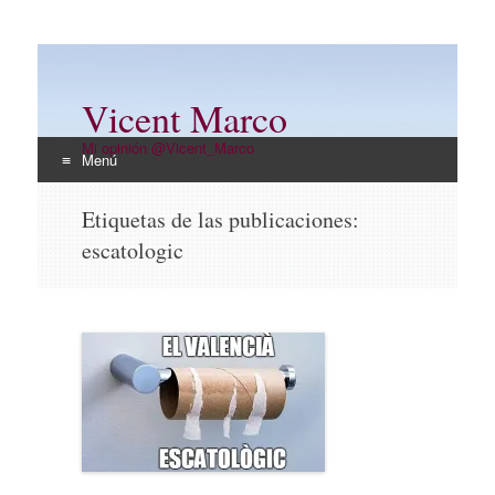
Vicent Marco
Mi opinión @Vicent_Marco
Menú
Ir
Etiquetas de las publicaciones:
al
escatologic
contenido