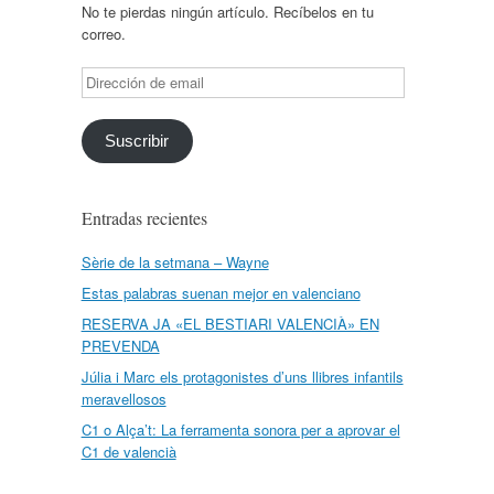
No te pierdas ningún artículo. Recíbelos en tu
correo.
Dirección
de
email
Suscribir
Entradas recientes
Sèrie de la setmana – Wayne
Estas palabras suenan mejor en valenciano
RESERVA JA «EL BESTIARI VALENCIÀ» EN
PREVENDA
Júlia i Marc els protagonistes d’uns llibres infantils
meravellosos
C1 o Alça’t: La ferramenta sonora per a aprovar el
C1 de valencià