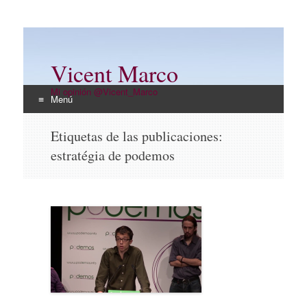
Vicent Marco
Mi opinión @Vicent_Marco
Menú
Ir
Etiquetas de las publicaciones:
al
estratégia de podemos
contenido