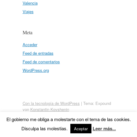
Valencia
Viajes
Meta
Acceder
Feed de entradas
Feed de comentarios
WordPress.org
Con la tecnología de WordPress
|
Tema: Expound
von
Konstantin Kovshenin
El gobierno me obliga a molestarte con el tema de las cookies.
Disculpa las molestias.
Leer más...
Aceptar