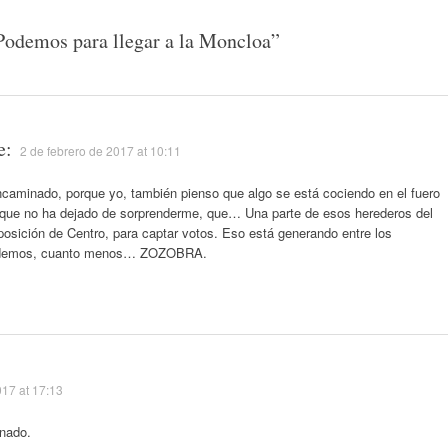
 Podemos para llegar a la Moncloa
”
e:
2 de febrero de 2017 at 10:11
aminado, porque yo, también pienso que algo se está cociendo en el fuero
 que no ha dejado de sorprenderme, que… Una parte de esos herederos del
osición de Centro, para captar votos. Eso está generando entre los
Podemos, cuanto menos… ZOZOBRA.
17 at 17:13
nado.