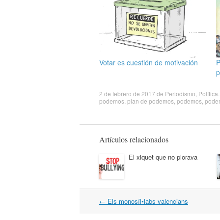
Votar es cuestión de motivación
P
p
2 de febrero de 2017
de
Periodismo
,
Política
podemos
,
plan de podemos
,
podemos
,
pode
Artículos relacionados
El xiquet que no plorava
Navegación
←
Els monosíl•labs valencians
por