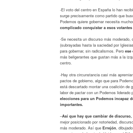
-El voto del centro en España lo han reci
surge precisamente como partido que bus
Podemos quiere gobernar necesita muchos 
complicado conquistar a esos votantes 
-Se necesita un discurso más moderado, q
(subrayadas hasta la saciedad por Iglesia
para gobernar, sin radicalismos. Pero
ese 
más beligerantes que gustan más a la izqu
centro.
-Hay otra circunstancia casi más apremiant
pactos de gobierno, algo que para Podemo
está descartado montar una coalición de g
labor de pactar con un Podemos liderado p
elecciones para un Podemos incapaz de
importantes.
–
Así que hay que cambiar de discurso, y
mejor posicionado por notoriedad, discurso
más moderado. Así que
Errejón
, dibujad