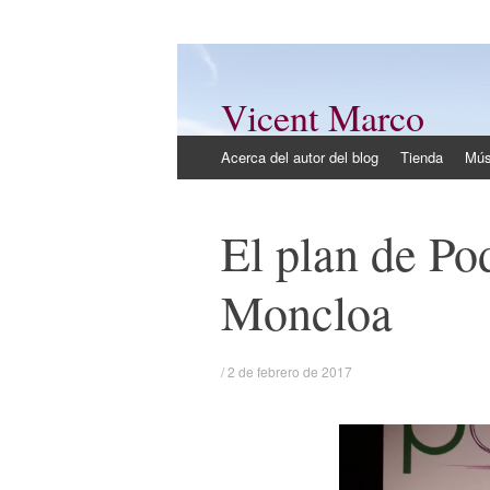
Vicent Marco
Mi opinión @Vicent_Marco
Ir
Acerca del autor del blog
Tienda
Mús
al
contenido
El plan de Po
Moncloa
/
2 de febrero de 2017