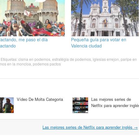
actando, me paso el día
Pequeña guía para votar en
actando
Valencia ciudad
. Etiquetas:
cisma en podemos
,
estratégia de podemos
,
iglesias errejon
,
paripe en
mos en la moncloa
,
podemos pactos
Vídeo De Molta Categoria
Las mejores series de
Netflix para aprender inglé
Las mejores series de Netflix para aprender inglés
→