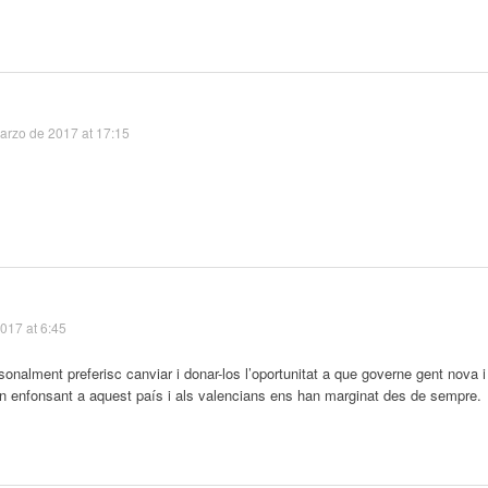
arzo de 2017 at 17:15
2017 at 6:45
rsonalment preferisc canviar i donar-los l’oportunitat a que governe gent nova i
 han enfonsant a aquest país i als valencians ens han marginat des de sempre.