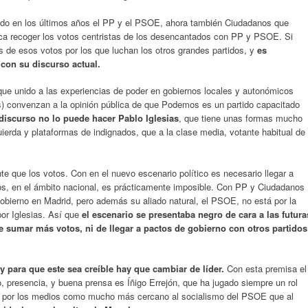
bido en los últimos años el PP y el PSOE, ahora también Ciudadanos que
ca recoger los votos centristas de los desencantados con PP y PSOE. Si
de esos votos por los que luchan los otros grandes partidos, y
es
con su discurso actual.
ue unido a las experiencias de poder en gobiernos locales y autonómicos
s) convenzan a la opinión pública de que Podemos es un partido capacitado
discurso no lo puede hacer Pablo Iglesias
, que tiene unas formas mucho
ierda y plataformas de indignados, que a la clase media, votante habitual de
e que los votos. Con en el nuevo escenario político es necesario llegar a
s, en el ámbito nacional, es prácticamente imposible. Con PP y Ciudadanos
obierno en Madrid, pero además su aliado natural, el PSOE, no está por la
or Iglesias. Así que
el escenario se presentaba negro de cara a las futura
 sumar más votos, ni de llegar a pactos de gobierno con otros partidos
 para que este sea creíble hay que cambiar de líder.
Con esta premisa el
, presencia, y buena prensa es Íñigo Errejón, que ha jugado siempre un rol
o por los medios como mucho más cercano al socialismo del PSOE que al