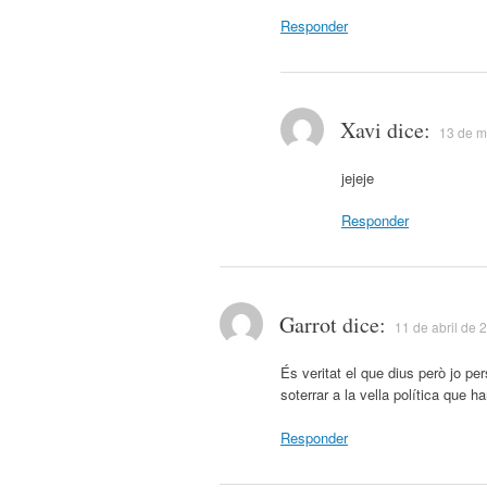
Responder
Xavi
dice:
13 de m
jejeje
Responder
Garrot
dice:
11 de abril de 
És veritat el que dius però jo pe
soterrar a la vella política que
Responder