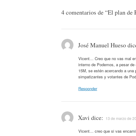
artículos
4 comentarios de “
El plan de
José Manuel Hueso
dic
Vicent… Creo que no vas mal enc
interno de Podemos, a pesar de
15M, se estén acercando a una p
simpatizantes y votantes de 
Responder
Xavi
dice:
13 de marzo de 20
Vicent… creo que si vas encami