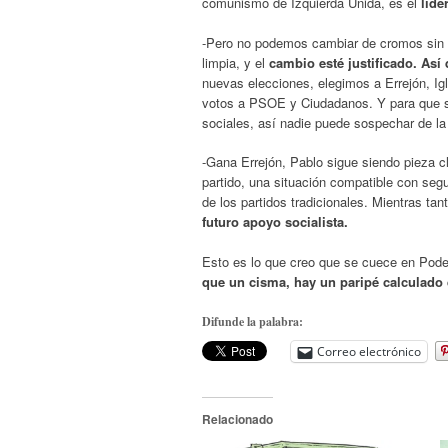
comunismo de Izquierda Unida, es el
líder
-Pero no podemos cambiar de cromos sin m
limpia, y el
cambio esté justificado. As
nuevas elecciones, elegimos a Errejón, Ig
votos a PSOE y Ciudadanos. Y para que se
sociales, así nadie puede sospechar de la
-Gana Errejón, Pablo sigue siendo pieza c
partido, una situación compatible con segu
de los partidos tradicionales. Mientras tan
futuro apoyo socialista.
Esto es lo que creo que se cuece en Pode
que un cisma, hay un paripé calculado
Difunde la palabra:
Correo electrónico
Relacionado