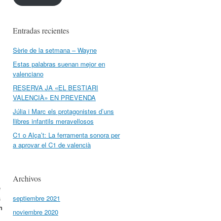
Entradas recientes
Sèrie de la setmana – Wayne
Estas palabras suenan mejor en
valenciano
RESERVA JA «EL BESTIARI
VALENCIÀ» EN PREVENDA
Júlia i Marc els protagonistes d’uns
llibres infantils meravellosos
C1 o Alça’t: La ferramenta sonora per
a aprovar el C1 de valencià
Archivos
e
a
septiembre 2021
n
noviembre 2020