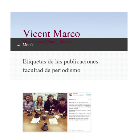
Vicent Marco
Mi opinión @Vicent_Marco
Menú
Ir
Etiquetas de las publicaciones:
al
facultad de periodismo
contenido