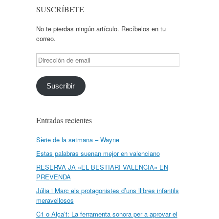
SUSCRÍBETE
No te pierdas ningún artículo. Recíbelos en tu
correo.
Dirección
de
email
Suscribir
Entradas recientes
Sèrie de la setmana – Wayne
Estas palabras suenan mejor en valenciano
RESERVA JA «EL BESTIARI VALENCIÀ» EN
PREVENDA
Júlia i Marc els protagonistes d’uns llibres infantils
meravellosos
C1 o Alça’t: La ferramenta sonora per a aprovar el