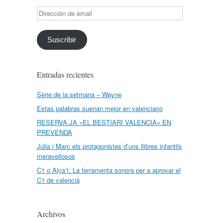
Dirección
de
email
Suscribir
Entradas recientes
Sèrie de la setmana – Wayne
Estas palabras suenan mejor en valenciano
RESERVA JA «EL BESTIARI VALENCIÀ» EN
PREVENDA
Júlia i Marc els protagonistes d’uns llibres infantils
meravellosos
C1 o Alça’t: La ferramenta sonora per a aprovar el
C1 de valencià
Archivos