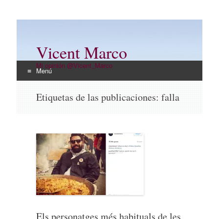
Vicent Marco
Mi opinión @Vicent_Marco
Menú
Ir
Etiquetas de las publicaciones:
falla
al
contenido
Els personatges més habituals de les