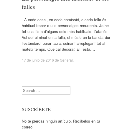
falles
A cada casal, en cada comissió, a cada falla és
habitual trobar a uns personatges recurrents. Jo he
fet una llista d’alguns dels més habituals. L’afanós
Vol ser el ninot en la falla, el músic en la banda, dur
l’estàndard, parar taula, cuinar i arreplegar i tot al
mateix temps. Que cal decorar, allí està,…
17 de junio de 2016
de
General
.
Search
SUSCRÍBETE
No te pierdas ningún artículo. Recíbelos en tu
correo.