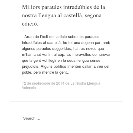
Millors paraules intraduïbles de la
nostra llengua al castellà, segona
edició.
Arran de l’èxit de l’article sobre les paraules
intraduïbles al castellà, he fet una segona part amb
algunes paraules suggerides, i altres noves que
m’han anat venint al cap. És meravellós comprovar
que la gent vol llegir en la seua llengua sense
prejudicis. Alguns polítics intenten callar la veu del
poble, però mentre la gent…
12 de septiembre de 2014
de
La Nostra Llengua
,
Valencia
.
Search