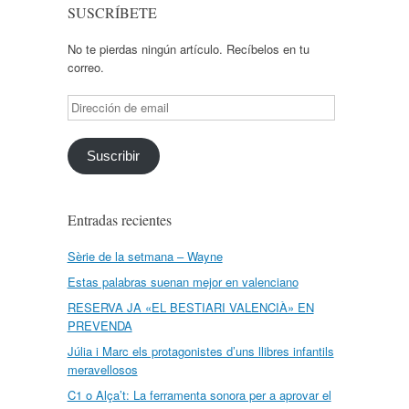
SUSCRÍBETE
No te pierdas ningún artículo. Recíbelos en tu
correo.
Dirección
de
email
Suscribir
Entradas recientes
Sèrie de la setmana – Wayne
Estas palabras suenan mejor en valenciano
RESERVA JA «EL BESTIARI VALENCIÀ» EN
PREVENDA
Júlia i Marc els protagonistes d’uns llibres infantils
meravellosos
C1 o Alça’t: La ferramenta sonora per a aprovar el