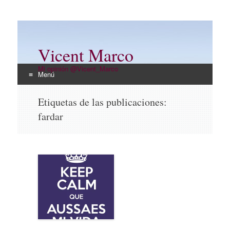
Vicent Marco
Mi opinión @Vicent_Marco
Menú
Ir
Etiquetas de las publicaciones:
al
fardar
contenido