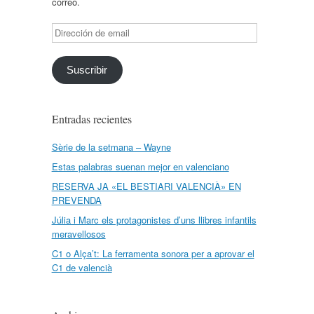
correo.
Dirección
de
email
Suscribir
Entradas recientes
Sèrie de la setmana – Wayne
Estas palabras suenan mejor en valenciano
RESERVA JA «EL BESTIARI VALENCIÀ» EN
PREVENDA
Júlia i Marc els protagonistes d’uns llibres infantils
meravellosos
C1 o Alça’t: La ferramenta sonora per a aprovar el
C1 de valencià