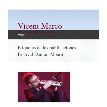
Vicent Marco
Mi opinión @Vicent_Marco
Menú
Ir
Etiquetas de las publicaciones:
al
Festival Damon Albarn
contenido