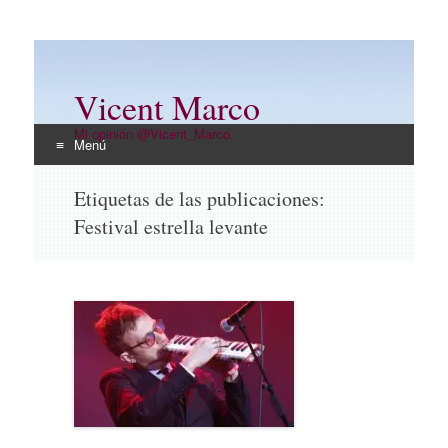
Vicent Marco
Mi opinión @Vicent_Marco
Menú
Ir
Etiquetas de las publicaciones:
al
Festival estrella levante
contenido