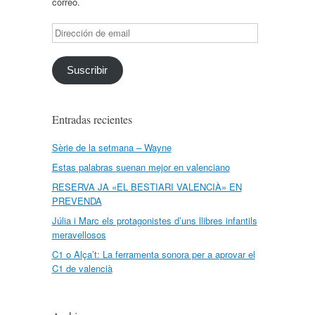
correo.
Dirección
de
email
Suscribir
Entradas recientes
Sèrie de la setmana – Wayne
Estas palabras suenan mejor en valenciano
RESERVA JA «EL BESTIARI VALENCIÀ» EN
PREVENDA
Júlia i Marc els protagonistes d’uns llibres infantils
meravellosos
C1 o Alça’t: La ferramenta sonora per a aprovar el
C1 de valencià