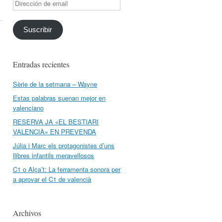
Dirección
de
email
Suscribir
Entradas recientes
Sèrie de la setmana – Wayne
Estas palabras suenan mejor en
valenciano
RESERVA JA «EL BESTIARI
VALENCIÀ» EN PREVENDA
Júlia i Marc els protagonistes d’uns
llibres infantils meravellosos
C1 o Alça’t: La ferramenta sonora per
a aprovar el C1 de valencià
Archivos