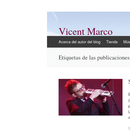
Vicent Marco
Mi opinión @Vicent_Marco
Ir
Acerca del autor del blog
Tienda
Mús
al
contenido
Etiquetas de las publicacione
E
(
p