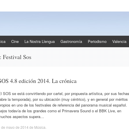
ica
Cine
La Nostra Llengua
Gastronomía
Periodismo
Valencia
s:
Festival Sos
SOS 4.8 edición 2014. La crónica
l SOS se está convirtiendo por cartel, por propuesta artística, por sus fecha
abre la temporada), por su ubicación (muy céntrico), y en general por méritos
ropios en uno de los festivales de referencia del panorama musical español.
Lejos todavía de los grandes como el Primavera Sound o el BBK Live, en
muchos aspectos supera…
5 de mayo de 2014
de
Música
.