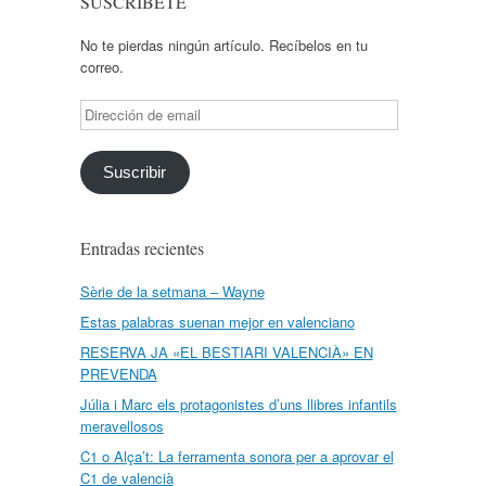
SUSCRÍBETE
No te pierdas ningún artículo. Recíbelos en tu
correo.
Dirección
de
email
Suscribir
Entradas recientes
Sèrie de la setmana – Wayne
Estas palabras suenan mejor en valenciano
RESERVA JA «EL BESTIARI VALENCIÀ» EN
PREVENDA
Júlia i Marc els protagonistes d’uns llibres infantils
meravellosos
C1 o Alça’t: La ferramenta sonora per a aprovar el
C1 de valencià