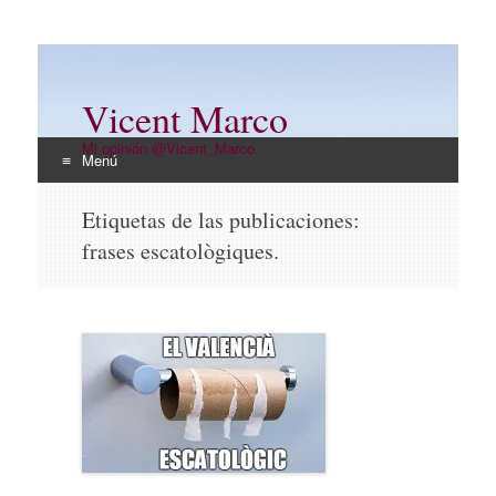
Vicent Marco
Mi opinión @Vicent_Marco
Menú
Ir
Etiquetas de las publicaciones:
al
frases escatològiques.
contenido