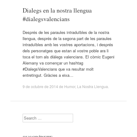
Dialegs en la nostra llengua
#dialegsvalencians
Després de les paraules intraduïbles de la nostra
llengua, després de la segona part de les paraules
intraduïbles amb les vostres aportacions, i després
dels personatges que estan al vostre poble ara li
toca el torn als diàlegs valencians. El còmic Eugeni
Alemany va començar un hashtag
#DialegsValencians que va resultar molt
entretingut. Gràcies a eixa…
9 de octubre de 2014
de
Humor
,
La Nostra Llengua
.
Search