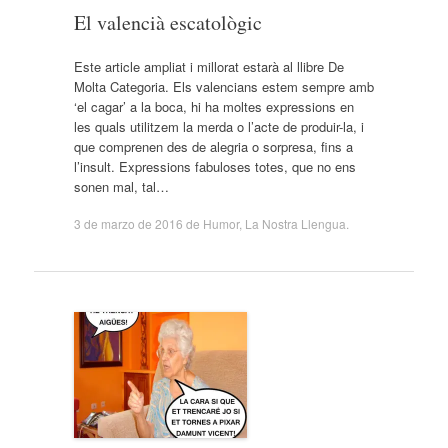
El valencià escatològic
Este article ampliat i millorat estarà al llibre De
Molta Categoria. Els valencians estem sempre amb
‘el cagar’ a la boca, hi ha moltes expressions en
les quals utilitzem la merda o l’acte de produir-la, i
que comprenen des de alegria o sorpresa, fins a
l’insult. Expressions fabuloses totes, que no ens
sonen mal, tal…
3 de marzo de 2016
de
Humor
,
La Nostra Llengua
.