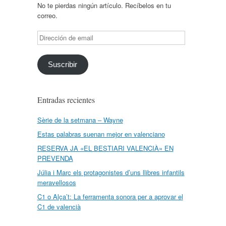
No te pierdas ningún artículo. Recíbelos en tu
correo.
Dirección
de
email
Suscribir
Entradas recientes
Sèrie de la setmana – Wayne
Estas palabras suenan mejor en valenciano
RESERVA JA «EL BESTIARI VALENCIÀ» EN
PREVENDA
Júlia i Marc els protagonistes d’uns llibres infantils
meravellosos
C1 o Alça’t: La ferramenta sonora per a aprovar el
C1 de valencià