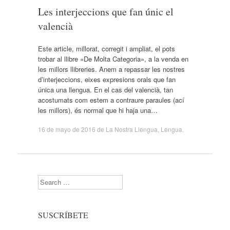
Les interjeccions que fan únic el
valencià
Este article, millorat, corregit i ampliat, el pots
trobar al llibre «De Molta Categoria», a la venda en
les millors llibreries. Anem a repassar les nostres
d’interjeccions, eixes expresions orals que fan
única una llengua. En el cas del valencià, tan
acostumats com estem a contraure paraules (ací
les millors), és normal que hi haja una…
16 de mayo de 2016
de
La Nostra Llengua
,
Lengua
.
Search
SUSCRÍBETE