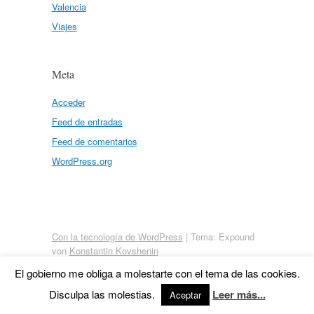
Valencia
Viajes
Meta
Acceder
Feed de entradas
Feed de comentarios
WordPress.org
Con la tecnología de WordPress
|
Tema: Expound
von
Konstantin Kovshenin
El gobierno me obliga a molestarte con el tema de las cookies.
Disculpa las molestias.
Leer más...
Aceptar