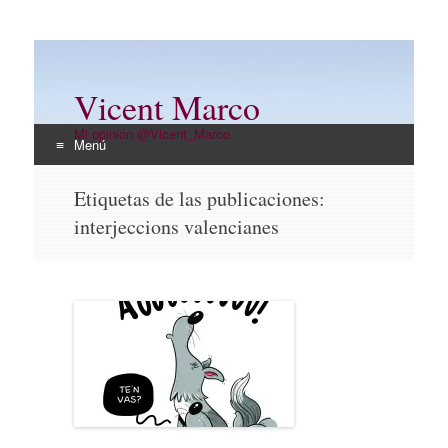
Vicent Marco
Mi opinión @Vicent_Marco
Menú
Ir
Etiquetas de las publicaciones:
al
interjeccions valencianes
contenido