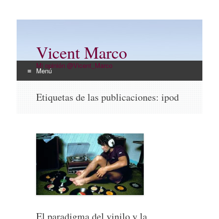
Vicent Marco
Mi opinión @Vicent_Marco
Menú
Ir
Etiquetas de las publicaciones:
ipod
al
contenido
El paradigma del vinilo y la