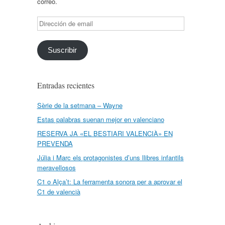
correo.
Dirección
de
email
Suscribir
Entradas recientes
Sèrie de la setmana – Wayne
Estas palabras suenan mejor en valenciano
RESERVA JA «EL BESTIARI VALENCIÀ» EN
PREVENDA
Júlia i Marc els protagonistes d’uns llibres infantils
meravellosos
C1 o Alça’t: La ferramenta sonora per a aprovar el
C1 de valencià