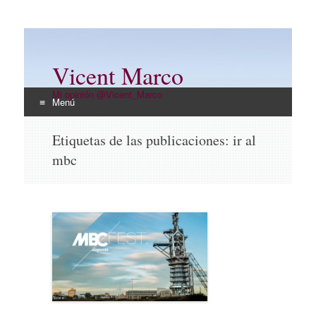
Vicent Marco
Mi opinión @Vicent_Marco
Menú
Ir
Etiquetas de las publicaciones:
ir al
al
mbc
contenido