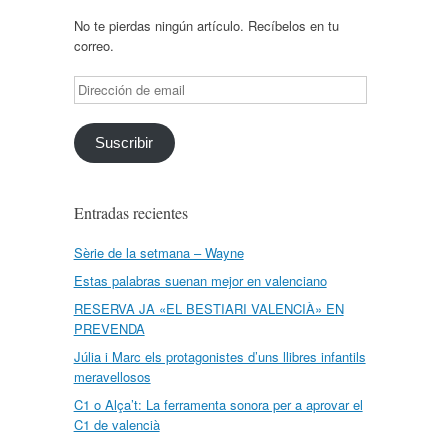
No te pierdas ningún artículo. Recíbelos en tu
correo.
Dirección
de
email
Suscribir
Entradas recientes
Sèrie de la setmana – Wayne
Estas palabras suenan mejor en valenciano
RESERVA JA «EL BESTIARI VALENCIÀ» EN
PREVENDA
Júlia i Marc els protagonistes d’uns llibres infantils
meravellosos
C1 o Alça’t: La ferramenta sonora per a aprovar el
C1 de valencià