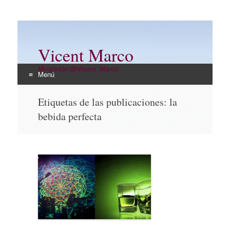
Vicent Marco
Mi opinión @Vicent_Marco
Menú
Ir
Etiquetas de las publicaciones:
la
al
bebida perfecta
contenido