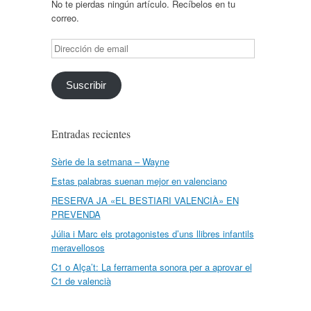
No te pierdas ningún artículo. Recíbelos en tu
correo.
Dirección
de
email
Suscribir
Entradas recientes
Sèrie de la setmana – Wayne
Estas palabras suenan mejor en valenciano
RESERVA JA «EL BESTIARI VALENCIÀ» EN
PREVENDA
Júlia i Marc els protagonistes d’uns llibres infantils
meravellosos
C1 o Alça’t: La ferramenta sonora per a aprovar el
C1 de valencià