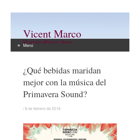
Vicent Marco
Mi opinión @Vicent_Marco
Menú
Ir
al
¿Qué bebidas maridan
contenido
mejor con la música del
Primavera Sound?
/
8 de febrero de 2016