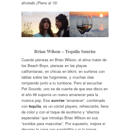
afrutado ¡Pleno al 15!
Brian Wilson – Tequila Sunrise
Cuando piensas en Brian Wilson, el alma mater de
los Beach Boys, piensas en las playas
californianas, en chicas en bikini, en surferos con
tablas sobre las furgonetas, y muchas olas
rompiendo junto a tu tumbona. Pero al escuchar
Pet Sounds, uno se da cuenta de que ese disco en
el año 66 suponía un nuevo amanecer para la
música pop. Ese
sunrise
“amanecer”, combinado
con
tequila
, es un cóctel playero, refrescante, lleno
de color y con el toque de exotismo y “efectos
especiales” que introdujo Brian Wilson en sus
“sonidos para mascotas”. Por supuesto, mejora si
decoran la copa con sombrillita y si lo tomas