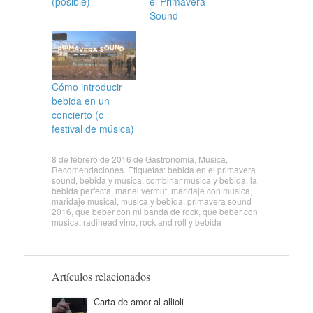
(posible)
el Primavera
Sound
Cómo introducir
bebida en un
concierto (o
festival de música)
8 de febrero de 2016
de
Gastronomía
,
Música
,
Recomendaciones
. Etiquetas:
bebida en el primavera
sound
,
bebida y musica
,
combinar musica y bebida
,
la
bebida perfecta
,
manel vermut
,
maridaje con musica
,
maridaje musical
,
musica y bebida
,
primavera sound
2016
,
que beber con mi banda de rock
,
que beber con
musica
,
radihead vino
,
rock and roll y bebida
Artículos relacionados
Carta de amor al allioli