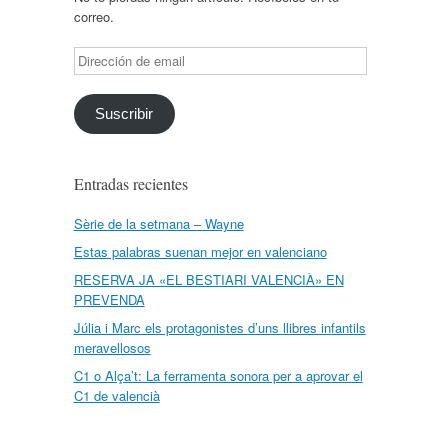
correo.
Dirección
de
email
Suscribir
Entradas recientes
Sèrie de la setmana – Wayne
Estas palabras suenan mejor en valenciano
RESERVA JA «EL BESTIARI VALENCIÀ» EN
PREVENDA
Júlia i Marc els protagonistes d’uns llibres infantils
meravellosos
C1 o Alça’t: La ferramenta sonora per a aprovar el
C1 de valencià