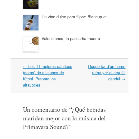
Un vino dulce para flipar: Blanc-quet
Valencianos, la paella ha muerto
Navegación
←
Los 11 mejores cánticos
Despertar d’un home
por
(coros) de aficiones de
refranyer al seu fill
artículos
fútbol. Prepara los
gandul
→
altavoces
Un comentario de “
¿Qué bebidas
maridan mejor con la música del
Primavera Sound?
”