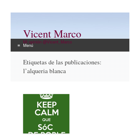
Vicent Marco
Mi opinión @Vicent_Marco
Menú
Ir
Etiquetas de las publicaciones:
al
l’alqueria blanca
contenido