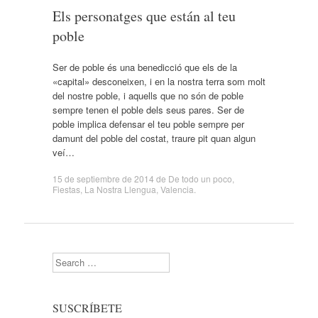
Els personatges que están al teu
poble
Ser de poble és una benedicció que els de la
«capital» desconeixen, i en la nostra terra som molt
del nostre poble, i aquells que no són de poble
sempre tenen el poble dels seus pares. Ser de
poble implica defensar el teu poble sempre per
damunt del poble del costat, traure pit quan algun
veí…
15 de septiembre de 2014
de
De todo un poco
,
Fiestas
,
La Nostra Llengua
,
Valencia
.
Search
SUSCRÍBETE