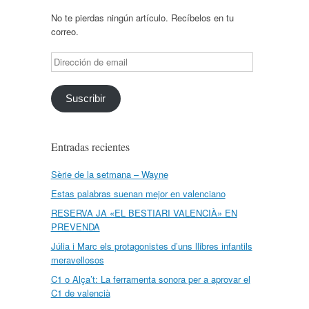
No te pierdas ningún artículo. Recíbelos en tu
correo.
Dirección
de
email
Suscribir
Entradas recientes
Sèrie de la setmana – Wayne
Estas palabras suenan mejor en valenciano
RESERVA JA «EL BESTIARI VALENCIÀ» EN
PREVENDA
Júlia i Marc els protagonistes d’uns llibres infantils
meravellosos
C1 o Alça’t: La ferramenta sonora per a aprovar el
C1 de valencià