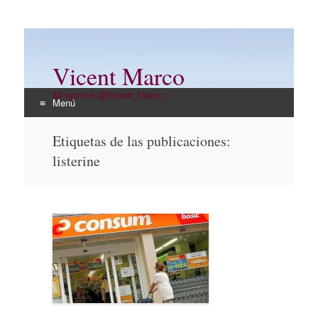
Vicent Marco
Mi opinión @Vicent_Marco
Menú
Ir
Etiquetas de las publicaciones:
al
listerine
contenido