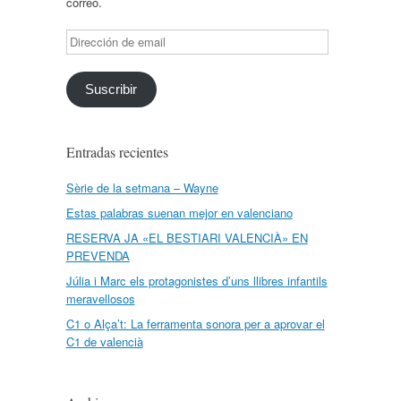
correo.
Dirección
de
email
Suscribir
Entradas recientes
Sèrie de la setmana – Wayne
Estas palabras suenan mejor en valenciano
RESERVA JA «EL BESTIARI VALENCIÀ» EN
PREVENDA
Júlia i Marc els protagonistes d’uns llibres infantils
meravellosos
C1 o Alça’t: La ferramenta sonora per a aprovar el
C1 de valencià