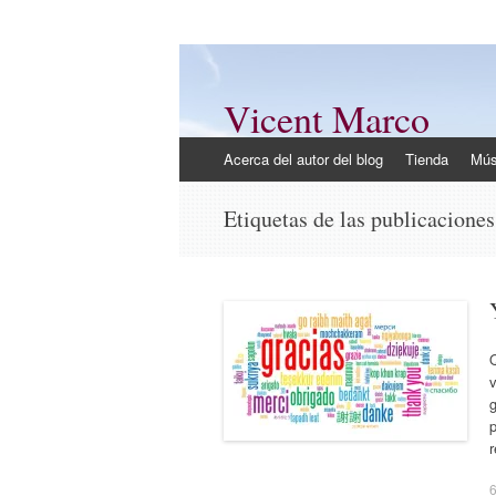
Vicent Marco
Mi opinión @Vicent_Marco
Ir
Acerca del autor del blog
Tienda
Mús
al
contenido
Etiquetas de las publicacione
Q
g
6