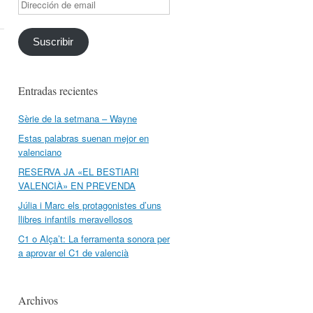
Dirección
de
email
Suscribir
Entradas recientes
Sèrie de la setmana – Wayne
Estas palabras suenan mejor en
valenciano
RESERVA JA «EL BESTIARI
VALENCIÀ» EN PREVENDA
Júlia i Marc els protagonistes d’uns
llibres infantils meravellosos
C1 o Alça’t: La ferramenta sonora per
a aprovar el C1 de valencià
Archivos