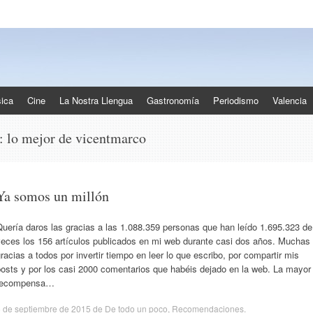
ica
Cine
La Nostra Llengua
Gastronomía
Periodismo
Valencia
s:
lo mejor de vicentmarco
Ya somos un millón
uería daros las gracias a las 1.088.359 personas que han leído 1.695.323 de
veces los 156 artículos publicados en mi web durante casi dos años. Muchas
racias a todos por invertir tiempo en leer lo que escribo, por compartir mis
posts y por los casi 2000 comentarios que habéis dejado en la web. La mayor
recompensa…
 de septiembre de 2015
de
De todo un poco
,
Recomendaciones
.