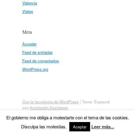
Valencia
Viajes
Meta
Acceder
Feed de entradas
Feed de comentarios
WordPress.org
Con la tecnología de WordPress
|
Tema: Expound
von
Konstantin Kovshenin
El gobierno me obliga a molestarte con el tema de las cookies.
Disculpa las molestias.
Leer más...
Aceptar