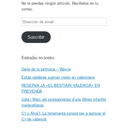
No te pierdas ningún artículo. Recíbelos en tu
correo.
Dirección
de
email
Suscribir
Entradas recientes
Sèrie de la setmana – Wayne
Estas palabras suenan mejor en valenciano
RESERVA JA «EL BESTIARI VALENCIÀ» EN
PREVENDA
Júlia i Marc els protagonistes d’uns llibres infantils
meravellosos
C1 o Alça’t: La ferramenta sonora per a aprovar el
C1 de valencià