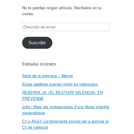
No te pierdas ningún artículo. Recíbelos en tu
correo.
Dirección
de
email
Suscribir
Entradas recientes
Sèrie de la setmana – Wayne
Estas palabras suenan mejor en valenciano
RESERVA JA «EL BESTIARI VALENCIÀ» EN
PREVENDA
Júlia i Marc els protagonistes d’uns llibres infantils
meravellosos
C1 o Alça’t: La ferramenta sonora per a aprovar el
C1 de valencià